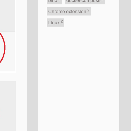
bind
docker-compose
2
Chrome extension
2
Linux