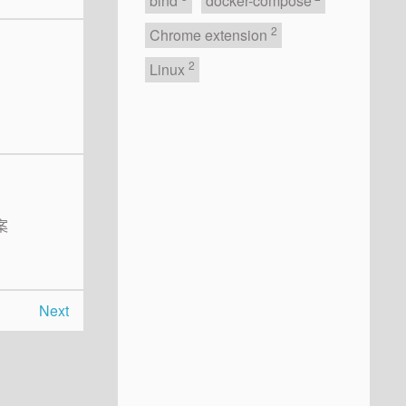
bind
docker-compose
2
Chrome extension
2
Linux
案
Next