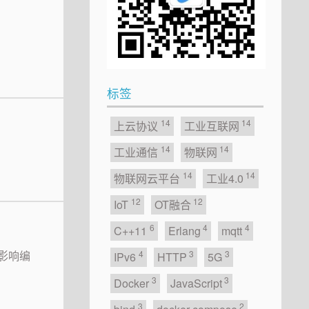
标签
14
14
上云协议
工业互联网
14
14
工业通信
物联网
14
14
物联网云平台
工业4.0
12
12
IoT
OT融合
6
4
4
C++11
Erlang
mqtt
何影响编
4
3
3
IPv6
HTTP
5G
3
3
Docker
JavaScript
3
2