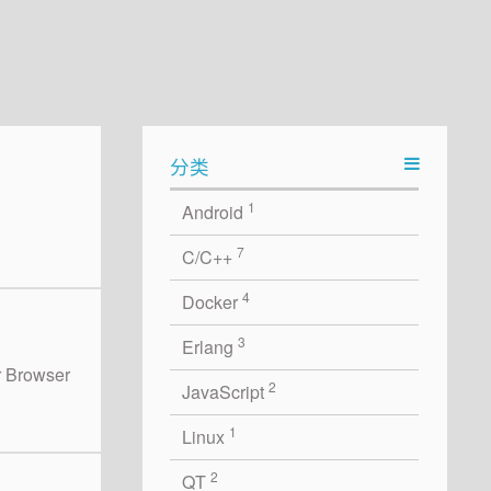
分类
1
Android
7
C/C++
4
Docker
3
Erlang
r Browser
2
JavaScript
1
Linux
2
QT