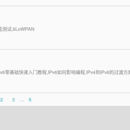
P性能测试,6LoWPAN
之IPv6零基础快速入门教程,IPv6如何影响编程,IPv4到IPv6的过渡方
2
3
…
5