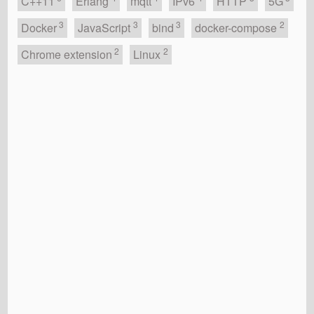
C++11
Erlang
mqtt
IPv6
HTTP
5G
3
3
3
2
Docker
JavaScript
bind
docker-compose
2
2
Chrome extension
Linux