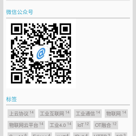
微信公众号
标签
14
14
14
14
上云协议
工业互联网
工业通信
物联网
14
14
12
12
物联网云平台
工业4.0
IoT
OT融合
6
4
4
4
3
3