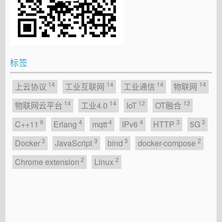
标签
14
14
14
14
上云协议
工业互联网
工业通信
物联网
14
14
12
12
物联网云平台
工业4.0
IoT
OT融合
6
4
4
4
3
3
C++11
Erlang
mqtt
IPv6
HTTP
5G
3
3
3
2
Docker
JavaScript
bind
docker-compose
2
2
Chrome extension
Linux