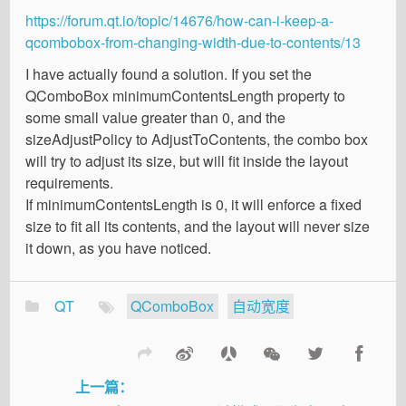
https://forum.qt.io/topic/14676/how-can-i-keep-a-
qcombobox-from-changing-width-due-to-contents/13
I have actually found a solution. If you set the
QComboBox minimumContentsLength property to
some small value greater than 0, and the
sizeAdjustPolicy to AdjustToContents, the combo box
will try to adjust its size, but will fit inside the layout
requirements.
If minimumContentsLength is 0, it will enforce a fixed
size to fit all its contents, and the layout will never size
it down, as you have noticed.
QT
QComboBox
自动宽度
上一篇：