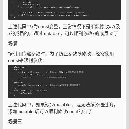
5
        int n1;
6
        mutable int n2;
7
    } x = {0, 0};      // const object with mutable member
8
9
    //  x.n1 = 4; // error: member of a const object is const
10
    x.n2 = 4; // ok, mutable member of a const object isn't const
11
}
上述代码中x为const变量，正常情况下是不能修改x以及
x的成员的，通过mutable ，可以顺利修改x的成员n2了
场景二
按引用传递参数时，为了防止参数被修改，经常使用
const来限制参数；
1
class Foo {
2
public:
3
    void Print() const {    // 使用const声明Print不会修改类成员变量
4
        cout<<"Print"<<endl;
5
       count++;           // 此处却需要修改成员变量
6
    }
7
private:
8
    mutable int count= 0;   // 使用mutable声明变量，否则编译错误
9
};
10
void FooTest(const Foo &foo){
11
    foo.Print();
12
}
上述代码中，如果缺少mutable ，是无法编译通过的，
添加mutable 后可以顺利修改count的值了
场景三