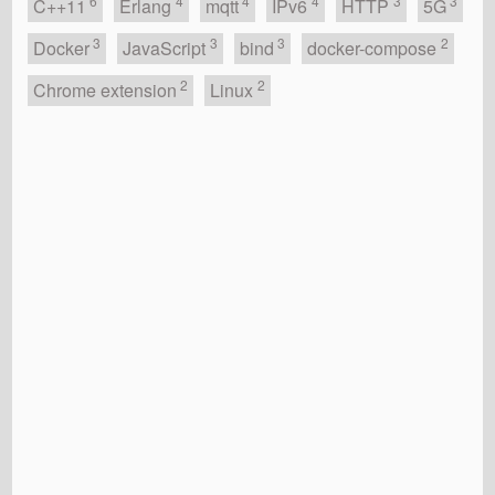
6
4
4
4
3
3
C++11
Erlang
mqtt
IPv6
HTTP
5G
3
3
3
2
Docker
JavaScript
bind
docker-compose
2
2
Chrome extension
Linux