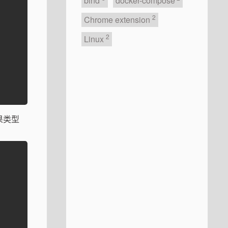
bind
docker-compose
2
Chrome extension
2
Linux
如果类型