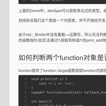
上面的Demo中，decltype可以获取表达式的类型，通过de
划线告诉我们这个类是一个内部类，并不开放给开发
由于std::_Binder并没有重载==运算符，所以无法判断
的函数指针(如无法通过f1获取到构造f1的print_
如何判断两个function对象
function提供了function::target函数获取funct
1
void print(int i) {
2
    cout << i << '\\n';
3
}
4
typedef function<void(int)> Callback_Fu
5
6
int main(){
7
    Callback_Fun f1 = print;