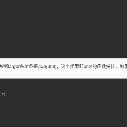
>中指明target的类型是void(
)(int)，这个类型即print的函数指针，
();