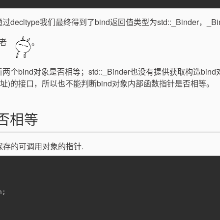
cltype我们最终得到了bind返回值类型为std::_Binder，_Bin
者
。
两个bind对象是否相等；std::_Binder也没有提供获取构造bin
add地址)的接口，所以也不能判断bind对象内部函数指针是否相等。
是否相等
ion内部保存的可调用对象的指针.
n;