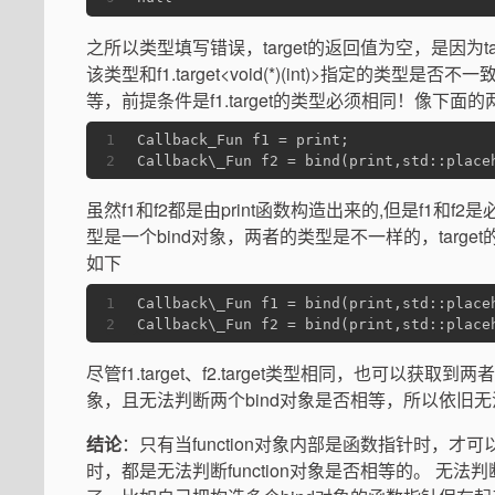
之所以类型填写错误，target的返回值为空，是因为ta
该类型和f1.target<void(*)(int)>指定的类
等，前提条件是f1.target的类型必须相同！像下面的两个
1
Callback_Fun f1 = print;
2
Callback\_Fun f2 = bind(print,std::place
虽然f1和f2都是由print函数构造出来的,但是f1和f2
型是一个bind对象，两者的类型是不一样的，target
如下
1
Callback\_Fun f1 = bind(print,std::place
2
Callback\_Fun f2 = bind(print,std::place
尽管f1.target、f2.target类型相同，也可以获取到两
象，且无法判断两个bind对象是否相等，所以依旧无法
结论
：只有当function对象内部是函数指针时，才可以判断
时，都是无法判断function对象是否相等的。 无法判