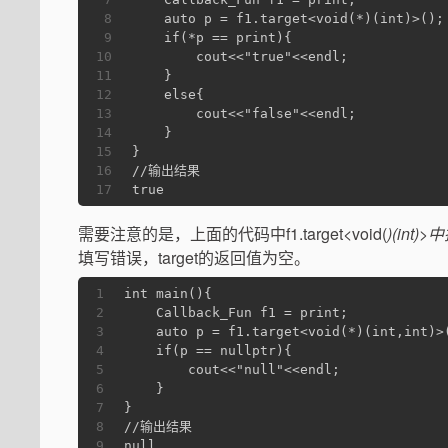
8
    auto p = f1.target<void(*)(int)>();
9
    if(*p == print){
10
        cout<<"true"<<endl;
11
    }
12
    else{
13
        cout<<"false"<<endl;
14
    }
15
}
16
//输出结果
17
true
需要注意的是，上面的代码中f1.target<void(
)(int)
填写错误，target的返回值为空。
1
int main(){
2
    Callback_Fun f1 = print;
3
    auto p = f1.target<void(*)(int,int)>
4
    if(p == nullptr){
5
        cout<<"null"<<endl;
6
    }
7
}
8
//输出结果
9
null