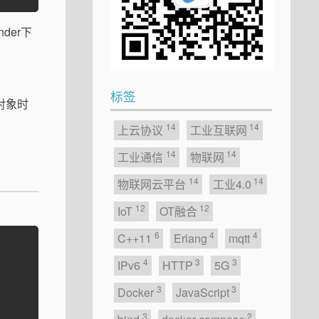
der下
标签
d对象时
14
14
上云协议
工业互联网
14
14
工业通信
物联网
14
14
物联网云平台
工业4.0
12
12
IoT
OT融合
6
4
4
C++11
Erlang
mqtt
4
3
3
IPv6
HTTP
5G
3
3
Docker
JavaScript
3
2