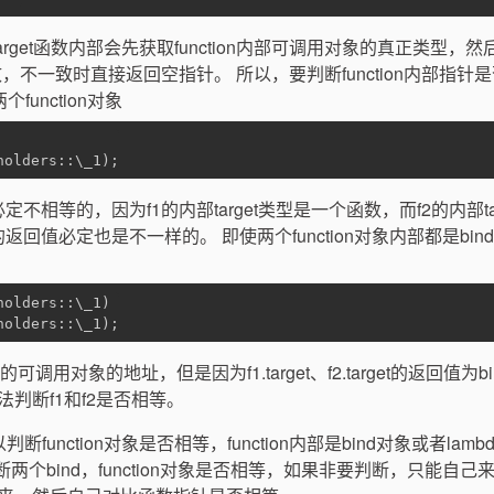
rget函数内部会先获取function内部可调用对象的真正类型，然
型是否不一致，不一致时直接返回空指针。 所以，要判断function内部指针
function对象
holders::\_1);
是必定不相等的，因为f1的内部target类型是一个函数，而f2的内部tar
的返回值必定也是不一样的。 即使两个function对象内部都是bin
holders::\_1)
holders::\_1);
者的可调用对象的地址，但是因为f1.target、f2.target的返回值为b
判断f1和f2是否相等。
function对象是否相等，function内部是bind对象或者lamb
断两个bind，function对象是否相等，如果非要判断，只能自己