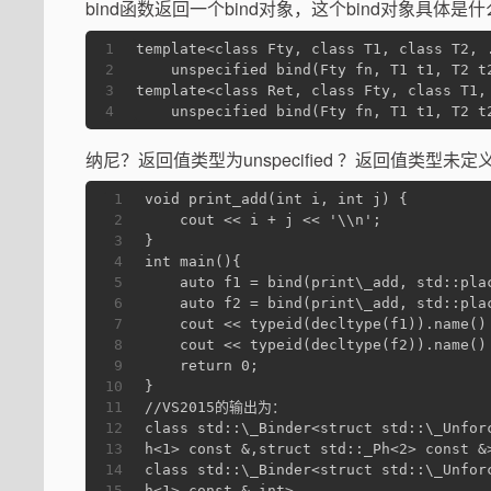
bind函数返回一个bind对象，这个bind对象具体是
1
template<class Fty, class T1, class T2, 
2
    unspecified bind(Fty fn, T1 t1, T2 t
3
template<class Ret, class Fty, class T1,
4
    unspecified bind(Fty fn, T1 t1, T2 t
纳尼？返回值类型为unspecified ？返回值类型未
1
void print_add(int i, int j) {
2
    cout << i + j << '\\n';
3
}
4
int main(){
5
    auto f1 = bind(print\_add, std::pla
6
    auto f2 = bind(print\_add, std::pla
7
    cout << typeid(decltype(f1)).name()
8
    cout << typeid(decltype(f2)).name()
9
    return 0;
10
}
11
//VS2015的输出为：
12
class std::\_Binder<struct std::\_Unfor
13
h<1> const &,struct std::_Ph<2> const &
14
class std::\_Binder<struct std::\_Unfor
15
h<1> const &,int>