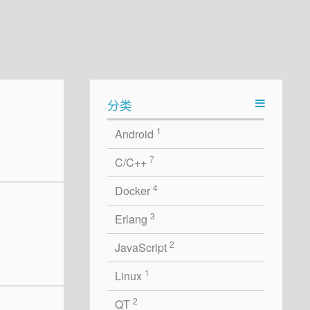
分类
1
Android
7
C/C++
4
Docker
3
Erlang
2
JavaScript
1
Linux
2
QT