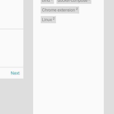
bind
docker-compose
2
Chrome extension
2
Linux
Next